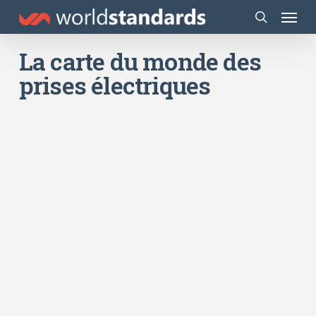
Skip
Menu
to
search
main
La carte du monde des
content
prises électriques